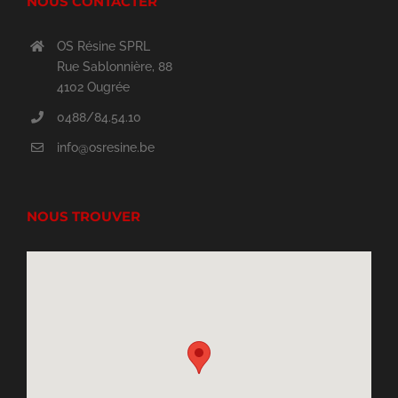
NOUS CONTACTER
OS Résine SPRL
Rue Sablonnière, 88
4102 Ougrée
0488/84.54.10
info@osresine.be
NOUS TROUVER